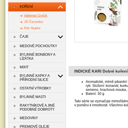
KOŘENÍ
Valdemar Grešík
Jiří Červenka
Petr Stupka
ČAJE
MEDOVÉ POCHOUTKY
BYLINNÉ BONBONY A
LÍZÁTKA
MIXIT
INDICKÉ KARI Dobré koření
BYLINNÉ KAPKY A
PŘÍRODNÍ SILICE
Aromatické, mírně pikantní 
ryb. Složení: koriandr, kurk
OSTATNÍ VÝROBKY
semeno, hrachová mouka, c
Balení: 30 g
BYLINNÉ MASTI
Tato série se vyznačuje mimořádnou
v poměru k hmotnosti. Všechno ko
RAKYTNÍKOVÉ A JINÉ
PODOBNÉ DOBROTY
MEDOVINY
PREMIOVÉ OLEJE