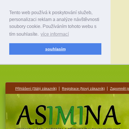
Tento web používá k poskytování služeb,
personalizaci reklam a analýze návštěvnosti
soubory cookie. Používáním tohoto webu s
tím souhlasíte.
více informací
souhlasím
Přihlášení
(Stálý zákazník)
Registrace
(Nový zákazník)
Zapomněl j