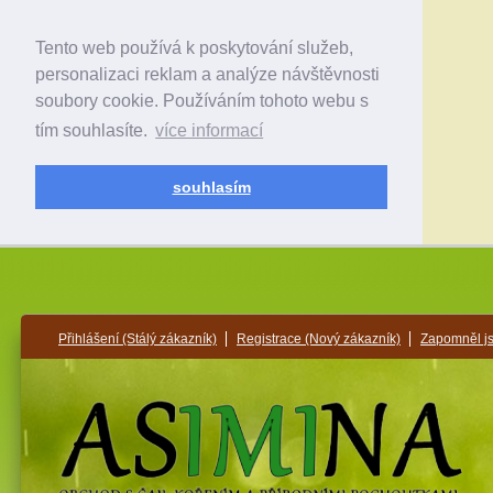
Tento web používá k poskytování služeb,
personalizaci reklam a analýze návštěvnosti
soubory cookie. Používáním tohoto webu s
tím souhlasíte.
více informací
souhlasím
Přihlášení
(Stálý zákazník)
Registrace
(Nový zákazník)
Zapomněl j