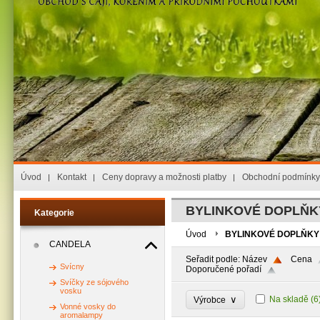
Úvod
Kontakt
Ceny dopravy a možnosti platby
Obchodní podmínky
BYLINKOVÉ DOPLŇK
Kategorie
Úvod
BYLINKOVÉ DOPLŇKY
CANDELA
Seřadit podle:
Název
Cena
Svícny
Doporučené pořadí
Svíčky ze sójového
vosku
∨
Na skladě
(6
Výrobce
Vonné vosky do
aromalampy