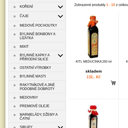
Zobrazené produkty
1 - 10
z celko
KOŘENÍ
ČAJE
MEDOVÉ POCHOUTKY
BYLINNÉ BONBONY A
LÍZÁTKA
MIXIT
BYLINNÉ KAPKY A
PŘÍRODNÍ SILICE
KITL MEDUCÍNKA 250 ml
K
OSTATNÍ VÝROBKY
skladem
BYLINNÉ MASTI
132,- Kč
RAKYTNÍKOVÉ A JINÉ
PODOBNÉ DOBROTY
MEDOVINY
PREMIOVÉ OLEJE
MARMELÁDY, DŽEMY A
ČATNÍ
SIRUPY