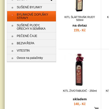
SUŠENÉ BYLINKY
BYLINKOVÉ DOPLŇKY
KITL ŠLÁFTRUŇK RUDÝ
K
STRAVY
500ml
na dotaz
SUŠENÉ PLODY,
OŘECHY A SEMÍNKA
159,- Kč
PEČENÉ ČAJE
BEZVA ŘEPA
VITESTIN
Ovoce na palačinky
KITL ŽIVOTABUDIČ - 250ml
KI
skladem
140,- Kč