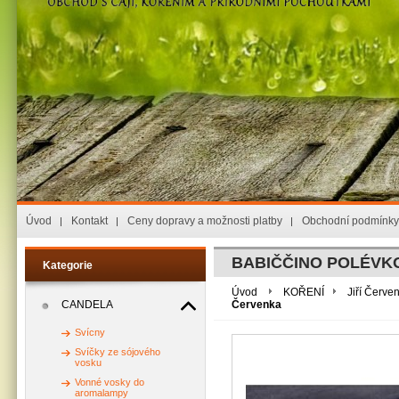
Úvod
Kontakt
Ceny dopravy a možnosti platby
Obchodní podmínky
BABIČČINO POLÉVKOV
Kategorie
Úvod
KOŘENÍ
Jiří Červe
CANDELA
Červenka
Svícny
Svíčky ze sójového
vosku
Vonné vosky do
aromalampy