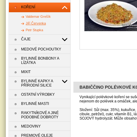
KOŘENÍ
Valdemar Grešík
Jiří Červenka
Petr Stupka
ČAJE
MEDOVÉ POCHOUTKY
BYLINNÉ BONBONY A
LÍZÁTKA
MIXIT
BYLINNÉ KAPKY A
PŘÍRODNÍ SILICE
BABIČČINO POLÉVKOVÉ KOŘ
OSTATNÍ VÝROBKY
Vynikající polévkové koření se suš
nejenom do polévek a omáček, ale
BYLINNÉ MASTI
Složení:
Sůl (max. 35%), kukuřice, 
RAKYTNÍKOVÉ A JINÉ
cibule, petržel), cukr, vitamín B1, 
PODOBNÉ DOBROTY
SOJOVÝ hydrolyzát. Může obsahova
MEDOVINY
PREMIOVÉ OLEJE