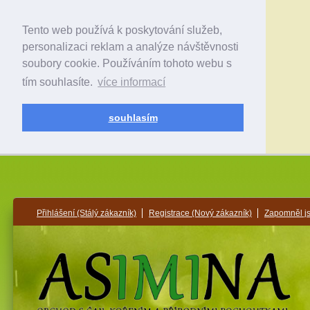
Tento web používá k poskytování služeb,
personalizaci reklam a analýze návštěvnosti
soubory cookie. Používáním tohoto webu s
tím souhlasíte.
více informací
souhlasím
Přihlášení
(Stálý zákazník)
Registrace
(Nový zákazník)
Zapomněl j