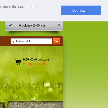
ebu s tím souhlasíte.
souhlasím
0 položek
(0,00 Kč)
0,00 Kč
(0 položek)
vstoupit do košíku