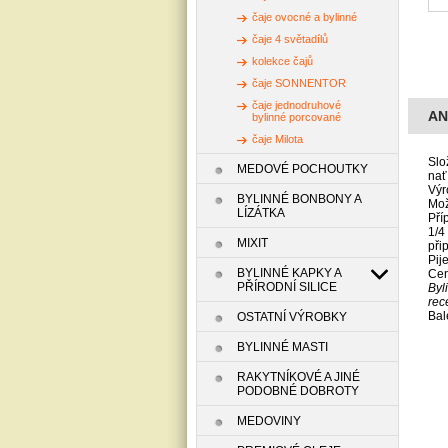
čaje ovocné a bylinné
čaje 4 světadílů
kolekce čajů
čaje SONNENTOR
čaje jednodruhové
AN
bylinné porcované
čaje Milota
Slo
MEDOVÉ POCHOUTKY
nať
Výr
BYLINNÉ BONBONY A
Mož
LÍZÁTKA
Pří
1/4
MIXIT
při
Pij
BYLINNÉ KAPKY A
Cen
PŘÍRODNÍ SILICE
Byl
rec
Bal
OSTATNÍ VÝROBKY
BYLINNÉ MASTI
RAKYTNÍKOVÉ A JINÉ
PODOBNÉ DOBROTY
MEDOVINY