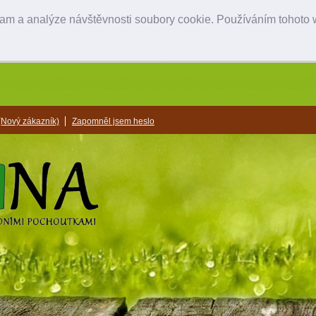
lam a analýze návštěvnosti soubory cookie. Používáním tohoto w
(Nový zákazník)
Zapomněl jsem heslo