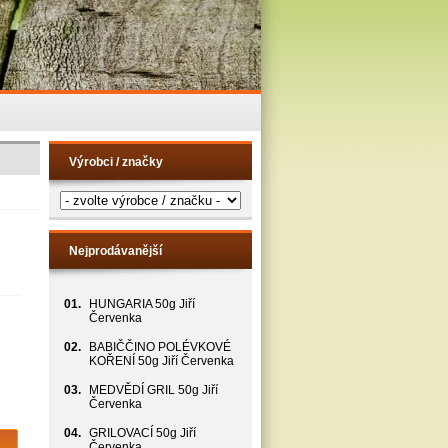
Výrobci / značky
Nejprodávanější
01.
HUNGARIA 50g Jiří
Červenka
02.
BABIČČINO POLÉVKOVÉ
KOŘENÍ 50g Jiří Červenka
03.
MEDVĚDÍ GRIL 50g Jiří
Červenka
04.
GRILOVACÍ 50g Jiří
Červenka