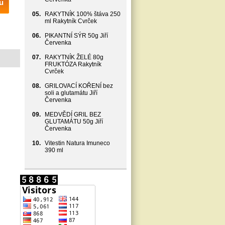
u
05.
RAKYTNÍK 100% štáva 250
ml Rakytník Cvrček
06.
PIKANTNÍ SÝR 50g Jiří
Červenka
07.
RAKYTNÍK ŽELÉ 80g
FRUKTÓZA Rakytník
Cvrček
08.
GRILOVACÍ KOŘENÍ bez
soli a glutamátu Jiří
Červenka
09.
MEDVĚDÍ GRIL BEZ
GLUTAMÁTU 50g Jiří
Červenka
10.
Vitestin Natura Imuneco
390 ml