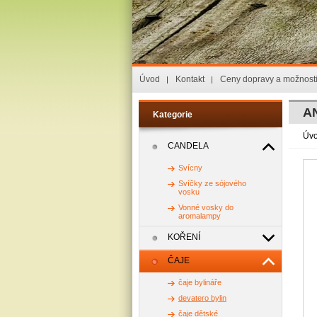
Úvod
Kontakt
Ceny dopravy a možnosti
AN
Kategorie
Úv
CANDELA
Svícny
Svíčky ze sójového
vosku
Vonné vosky do
aromalampy
KOŘENÍ
ČAJE
čaje bylináře
devatero bylin
čaje dětské