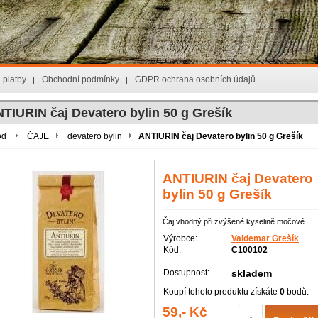
 platby
Obchodní podmínky
GDPR ochrana osobních údajů
TIURIN čaj Devatero bylin 50 g Grešík
od
ČAJE
devatero bylin
ANTIURIN čaj Devatero bylin 50 g Grešík
ANTIURIN čaj Devatero
bylin 50 g Grešík
Čaj vhodný při zvýšené kyselině močové.
Výrobce:
Valdemar Grešík
Kód:
C100102
Dostupnost:
skladem
Koupí tohoto produktu získáte
0
bodů.
59,- Kč