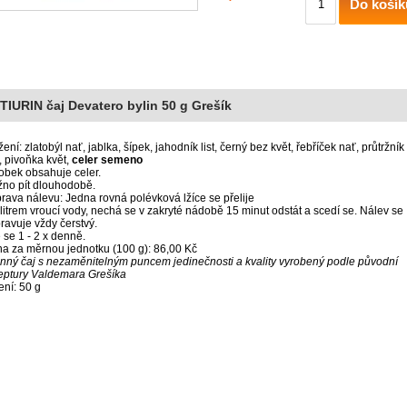
Do košík
TIURIN čaj Devatero bylin 50 g Grešík
žení: zlatobýl nať, jablka, šípek, jahodník list, černý bez květ, řebříček nať, průtržník
, pivoňka květ,
celer semeno
obek obsahuje celer.
no pít dlouhodobě.
prava nálevu: Jedna rovná polévková lžíce se přelije
 litrem vroucí vody, nechá se v zakryté nádobě 15 minut odstát a scedí se. Nálev se
pravuje vždy čerstvý.
e se 1 - 2 x denně.
a za měrnou jednotku (100 g): 86,00 Kč
inný čaj s nezaměnitelným puncem jedinečnosti a kvality vyrobený podle původní
eptury Valdemara Grešíka
ení: 50 g