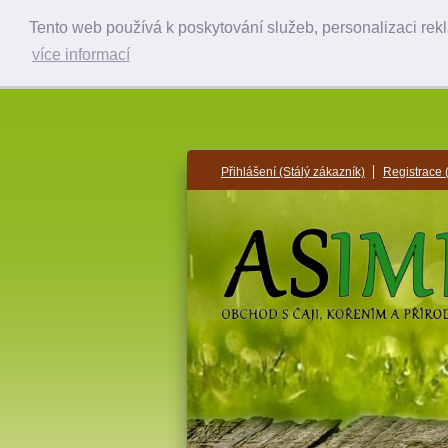
Tento web používá k poskytování služeb, personalizaci rek
více informací
Přihlášení
(Stálý zákazník)
Registrace