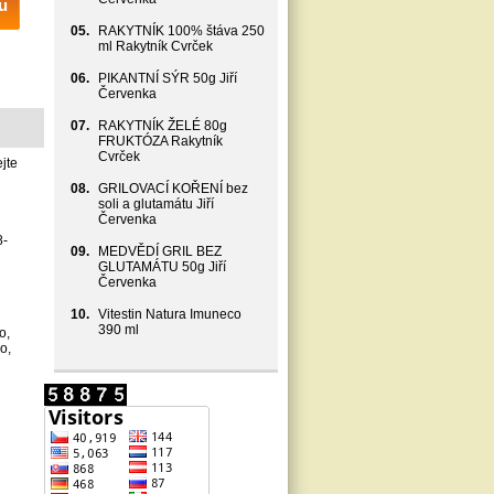
u
05.
RAKYTNÍK 100% štáva 250
ml Rakytník Cvrček
06.
PIKANTNÍ SÝR 50g Jiří
Červenka
07.
RAKYTNÍK ŽELÉ 80g
FRUKTÓZA Rakytník
Cvrček
jte
08.
GRILOVACÍ KOŘENÍ bez
soli a glutamátu Jiří
Červenka
8-
09.
MEDVĚDÍ GRIL BEZ
GLUTAMÁTU 50g Jiří
Červenka
10.
Vitestin Natura Imuneco
390 ml
o,
o,