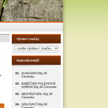
Výrobci / značky
r
x
Nejprodávanější
01.
HUNGARIA 50g Jiří
o
Červenka
02.
BABIČČINO POLÉVKOVÉ
KOŘENÍ 50g Jiří Červenka
03.
MEDVĚDÍ GRIL 50g Jiří
Červenka
04.
GRILOVACÍ 50g Jiří
Červenka