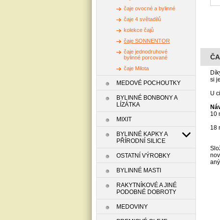
čaje ovocné a bylinné
čaje 4 světadílů
kolekce čajů
čaje SONNENTOR
čaje jednodruhové
ČA
bylinné porcované
čaje Milota
Dík
si 
MEDOVÉ POCHOUTKY
U c
BYLINNÉ BONBONY A
LÍZÁTKA
Náv
10 
MIXIT
18 
BYLINNÉ KAPKY A
PŘÍRODNÍ SILICE
Slo
nov
OSTATNÍ VÝROBKY
aný
BYLINNÉ MASTI
RAKYTNÍKOVÉ A JINÉ
PODOBNÉ DOBROTY
MEDOVINY