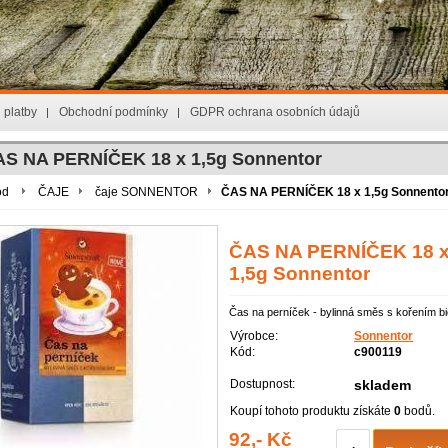
 platby
Obchodní podmínky
GDPR ochrana osobních údajů
S NA PERNÍČEK 18 x 1,5g Sonnentor
od
ČAJE
čaje SONNENTOR
ČAS NA PERNÍČEK 18 x 1,5g Sonnento
ČAS NA PERNÍČEK 18 
1,5g Sonnentor
Čas na perníček - bylinná směs s kořením bi
Výrobce:
Sonnentor
Kód:
c900119
Dostupnost:
skladem
Koupí tohoto produktu získáte
0
bodů.
92,- Kč