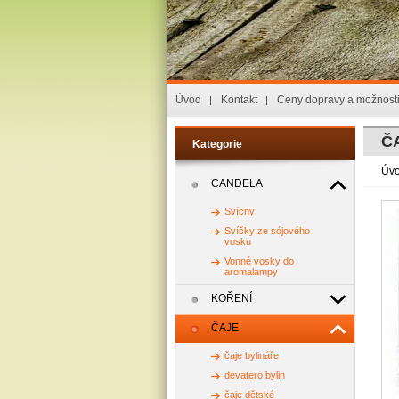
Úvod
Kontakt
Ceny dopravy a možnosti
ČA
Kategorie
Úv
CANDELA
Svícny
Svíčky ze sójového
vosku
Vonné vosky do
aromalampy
KOŘENÍ
ČAJE
čaje bylináře
devatero bylin
čaje dětské