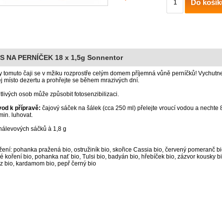
Do košík
S NA PERNÍČEK 18 x 1,5g Sonnentor
y tomuto čaji se v mžiku rozprostře celým domem příjemná vůně perníčků! Vychutne
jej místo dezertu a prohřejte se během mrazivých dní.
itlivých osob může způsobit fotosenzibilizaci.
od k přípravě:
čajový sáček na šálek (cca 250 ml) přelejte vroucí vodou a nechte 
min. luhovat.
nálevových sáčků à 1,8 g
žení: pohanka pražená bio, ostružiník bio, skořice Cassia bio, červený pomeranč bi
é koření bio, pohanka nať bio, Tulsi bio, badyán bio, hřebíček bio, zázvor kousky bi
z bio, kardamom bio, pepř černý bio