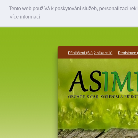
Tento web používá k poskytování služeb, personalizaci rek
více informací
Přihlášení
(Stálý zákazník)
Registrace