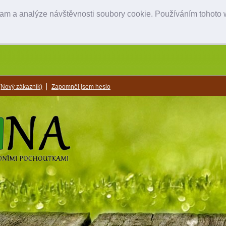
lam a analýze návštěvnosti soubory cookie. Používáním tohoto w
(Nový zákazník)
Zapomněl jsem heslo