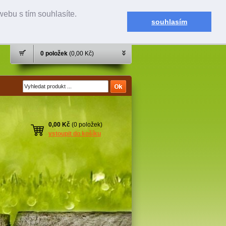
ebu s tím souhlasíte.
souhlasím
0 položek
(0,00 Kč)
0,00 Kč
(0 položek)
vstoupit do košíku