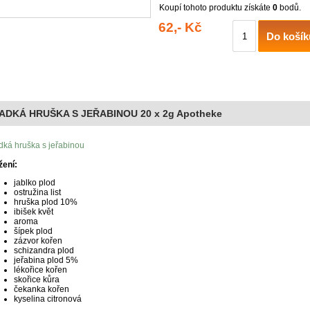
Koupí tohoto produktu získáte
0
bodů.
62,- Kč
Do košík
ADKÁ HRUŠKA S JEŘABINOU 20 x 2g Apotheke
dká hruška s jeřabinou
žení:
jablko plod
ostružina list
hruška plod 10%
ibišek květ
aroma
šípek plod
zázvor kořen
schizandra plod
jeřabina plod 5%
lékořice kořen
skořice kůra
čekanka kořen
kyselina citronová