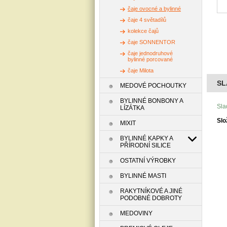
čaje ovocné a bylinné
čaje 4 světadílů
kolekce čajů
čaje SONNENTOR
čaje jednodruhové
bylinné porcované
čaje Milota
SL
MEDOVÉ POCHOUTKY
BYLINNÉ BONBONY A
Sla
LÍZÁTKA
Slo
MIXIT
BYLINNÉ KAPKY A
PŘÍRODNÍ SILICE
OSTATNÍ VÝROBKY
BYLINNÉ MASTI
RAKYTNÍKOVÉ A JINÉ
PODOBNÉ DOBROTY
MEDOVINY