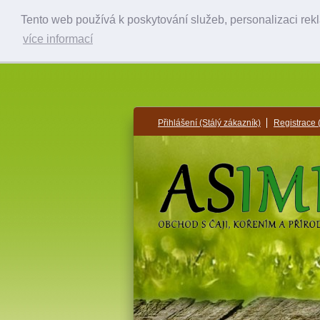
Tento web používá k poskytování služeb, personalizaci rek
více informací
Přihlášení
(Stálý zákazník)
Registrace