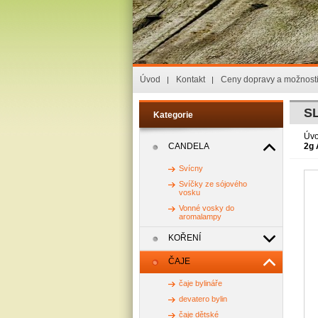
Úvod
Kontakt
Ceny dopravy a možnosti
S
Kategorie
Úv
CANDELA
2g 
Svícny
Svíčky ze sójového
vosku
Vonné vosky do
aromalampy
KOŘENÍ
ČAJE
čaje bylináře
devatero bylin
čaje dětské