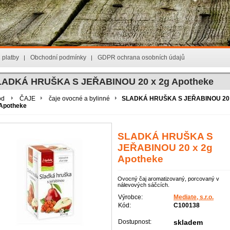
 platby
Obchodní podmínky
GDPR ochrana osobních údajů
LADKÁ HRUŠKA S JEŘABINOU 20 x 2g Apotheke
od
ČAJE
čaje ovocné a bylinné
SLADKÁ HRUŠKA S JEŘABINOU 20
Apotheke
SLADKÁ HRUŠKA S
JEŘABINOU 20 x 2g
Apotheke
Ovocný čaj aromatizovaný, porcovaný v
nálevových sáčcích.
Výrobce:
Mediate, s.r.o.
Kód:
C100138
Dostupnost:
skladem