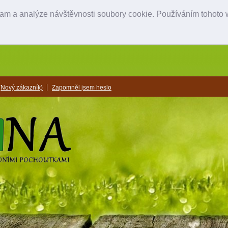
lam a analýze návštěvnosti soubory cookie. Používáním tohoto w
(Nový zákazník)
Zapomněl jsem heslo