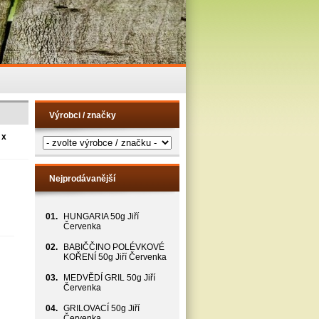
Výrobci / značky
 x
Nejprodávanější
01.
HUNGARIA 50g Jiří
Červenka
02.
BABIČČINO POLÉVKOVÉ
KOŘENÍ 50g Jiří Červenka
03.
MEDVĚDÍ GRIL 50g Jiří
Červenka
04.
GRILOVACÍ 50g Jiří
Červenka