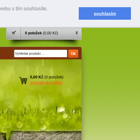
ebu s tím souhlasíte.
souhlasím
0 položek
(0,00 Kč)
0,00 Kč
(0 položek)
vstoupit do košíku