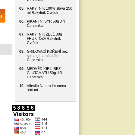
05.
RAKYTNÍK 100% štáva 250
ml Rakytník Cvrček
u
06.
PIKANTNÍ SÝR 50g Jiří
Červenka
07.
RAKYTNÍK ŽELÉ 80g
FRUKTÓZA Rakytník
Cvrček
08.
GRILOVACÍ KOŘENÍ bez
soli a glutamátu Jiří
Červenka
09.
MEDVĚDÍ GRIL BEZ
GLUTAMÁTU 50g Jiří
Červenka
10.
Vitestin Natura Imuneco
390 ml